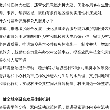
撤并村庄搞大社区、违背农民意愿大拆大建。优化布局乡村生活
养、限养、禁养区域。鼓励有条件地区编制实用性村庄规划。
升乡村基础设施和公共服务水平
本单元推进城乡融合发展，强化县城综合服务能力和乡镇服务农
推动市政公用设施向郊区乡村和规模较大中心镇延伸，完善乡村
房建设质量。推进城乡基本公共服务标准统一、制度并轨，增加
流轮岗，鼓励社会力量兴办农村公益事业。提高农民科技文化素
善农村人居环境
居环境整治提升行动，稳步解决
“垃圾围村”和乡村黑臭水体等
府驻地和中心村为重点梯次推进农村生活污水治理。支持因地制
和绿化行动，实现村庄公共空间及庭院房屋、村庄周边干净整洁
 健全城乡融合发展体制机制
乡要素平等交换、双向流动政策体系，促进要素更多向乡村流动