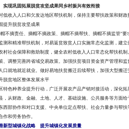
 实现巩固拓展脱贫攻坚成果同乡村振兴有效衔接
村低收入人口和欠发达地区帮扶机制，保持主要帮扶政策和财政
固提升脱贫攻坚成果
摘帽不摘责任、摘帽不摘政策、摘帽不摘帮扶、摘帽不摘监管”
监测和精准帮扶机制，对易返贫致贫人口实施常态化监测，建立
农村社会保障和救助制度，健全农村低收入人口常态化帮扶机制
策、调整完善跨省域交易政策。加强扶贫项目资金资产管理和监
人口就地就近就业。做好易地扶贫搬迁后续帮扶，加强大型搬迁
升脱贫地区整体发展水平
区特色种养业提升行动，广泛开展农产品产销对接活动，深化拓
县，从财政、金融、土地、人才、基础设施、公共服务等方面给
东西部协作和对口支援、中央单位定点帮扶、社会力量参与帮扶
合作和劳务协作。
善新型城镇化战略 提升城镇化发展质量